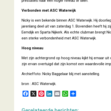
prestaties naar een hoger niveau te tillen.
Verbonden met ASC Waterwijk
Nicky is een bekende binnen ASC Waterwijk. Hij doorliep
jarenlang deel uit van zaterdag 1. Bovendien heeft hij z
Eemdijk en Sparta Nijkerk. Als echte clubman brengt Ni
een sterke verbondenheid met ASC Waterwijk.
Hoog niveau
Met zijn achtergrond op hoog niveau kijkt hij ernaar uit
zijn ervan overtuigd dat zijn komst een waardevolle im
Archieffoto: Nicky Baggelaar blij met aanstelling.
bron : ASC Waterwijk.
F
X
P
L
E
W
D
a
i
i
m
h
e
c
n
n
a
a
l
Gerelateerde berichten: