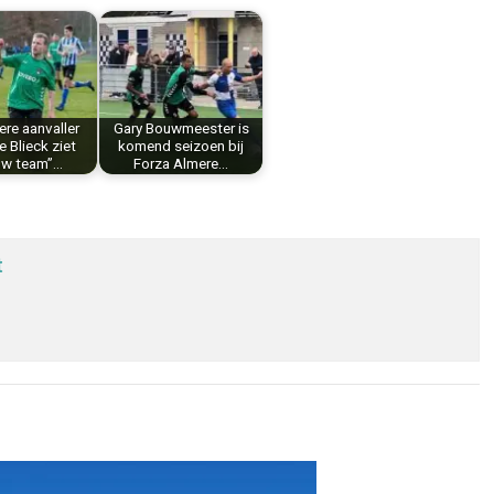
re aanvaller
Gary Bouwmeester is
 Blieck ziet
komend seizoen bij
uw team”…
Forza Almere…
t