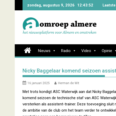
Skip
zondag, augustus 9, 2026
12:43:52
Laatste
to
content
Nieuws
Radio
Video
Opinie
Nicky Baggelaar komend seizoen assiste
16 januari 2025
Herman de Wit
Met trots kondigt ASC Waterwijk aan dat Nicky Baggela
komend seizoen de technische staf van ASC Waterwijk
versterken als assistent-trainer. Deze toevoeging sluit 
de ambitie van de club om het team verder te ontwikke