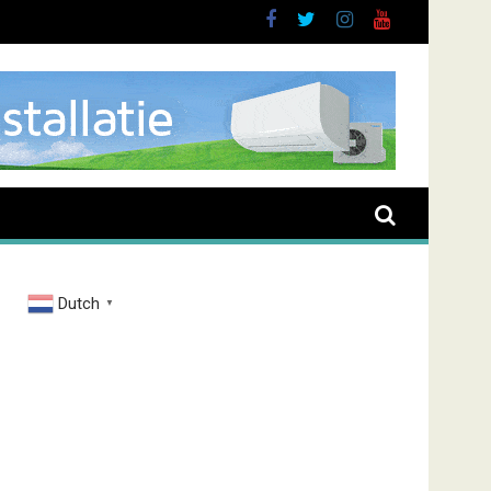
oussen
Dutch
▼