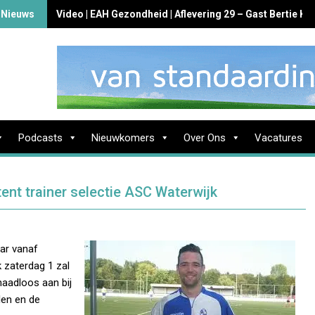
 Nieuws
Video | EAH Gezondheid | Aflevering 29 – Gast Bertie K
Podcasts
Nieuwkomers
Over Ons
Vacatures
nt trainer selectie ASC Waterwijk
ar vanaf
 zaterdag 1 zal
naadloos aan bij
len en de