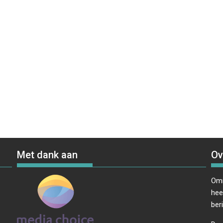
Met dank aan
Ov
Omr
hee
ber