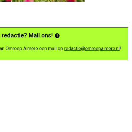
 redactie? Mail ons!
 van Omroep Almere een mail op
redactie@omroepalmere.nl
!