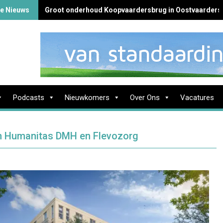
te Nieuws
Groot onderhoud Koopvaardersbrug in Oostvaarders
Podcasts
Nieuwkomers
Over Ons
Vacatures
n Humanitas DMH en Flevozorg