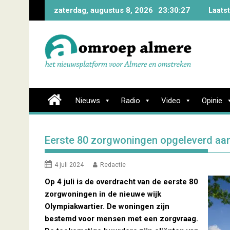
Skip
zaterdag, augustus 8, 2026
23:30:28
Laats
to
content
Nieuws
Radio
Video
Opinie
Eerste 80 zorgwoningen opgeleverd aa
4 juli 2024
Redactie
Op 4 juli is de overdracht van de eerste 80
zorgwoningen in de nieuwe wijk
Olympiakwartier. De woningen zijn
bestemd voor mensen met een zorgvraag.