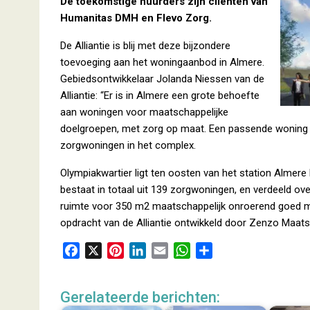
De toekomstige huurders zijn cliënten van
Humanitas DMH en Flevo Zorg.
De Alliantie is blij met deze bijzondere
toevoeging aan het woningaanbod in Almere.
Gebiedsontwikkelaar Jolanda Niessen van de
Alliantie: “Er is in Almere een grote behoefte
aan woningen voor maatschappelijke
doelgroepen, met zorg op maat. Een passende woning vo
zorgwoningen in het complex.
Olympiakwartier ligt ten oosten van het station Almere
bestaat in totaal uit 139 zorgwoningen, en verdeeld 
ruimte voor 350 m2 maatschappelijk onroerend goed met
opdracht van de Alliantie ontwikkeld door Zenzo Maat
F
X
P
L
E
W
D
a
i
i
m
h
e
c
n
n
a
a
l
Gerelateerde berichten:
e
t
k
i
t
e