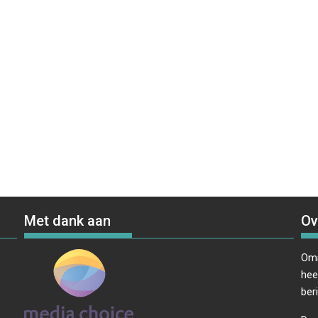
Met dank aan
Ov
Omr
hee
ber