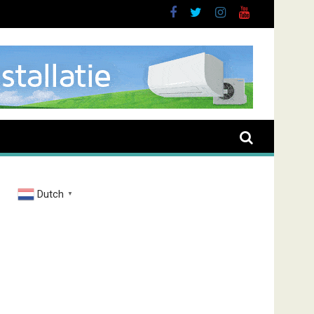
buurt
Dutch
▼