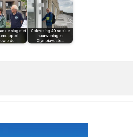
aan de slag met
Oplevering 40 sociale
tenrapport
huurwoningen
dewierde
Olympiaveste…