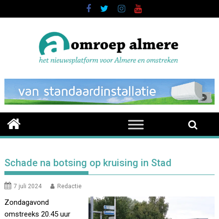
Skip
to
content
Schade na botsing op kruising in Stad
7 juli 2024
Redactie
Zondagavond
omstreeks 20.45 uur