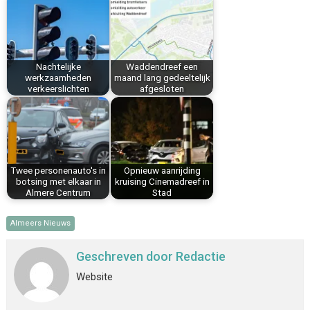
b
e
e
l
s
n
o
r
d
A
o
e
I
p
k
s
n
p
Nachtelijke
Waddendreef een
t
werkzaamheden
maand lang gedeeltelijk
verkeerslichten
afgesloten
Twee personenauto's in
Opnieuw aanrijding
botsing met elkaar in
kruising Cinemadreef in
Almere Centrum
Stad
Almeers Nieuws
Geschreven door
Redactie
Website