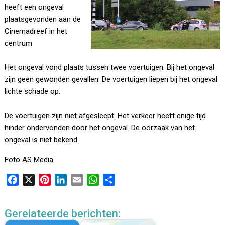
heeft een ongeval
plaatsgevonden aan de
Cinemadreef in het
centrum
Het ongeval vond plaats tussen twee voertuigen. Bij het ongeval
zijn geen gewonden gevallen. De voertuigen liepen bij het ongeval
lichte schade op.
De voertuigen zijn niet afgesleept. Het verkeer heeft enige tijd
hinder ondervonden door het ongeval. De oorzaak van het
ongeval is niet bekend.
Foto AS Media
F
X
P
L
E
W
D
a
i
i
m
h
e
c
n
n
a
a
l
Gerelateerde berichten:
e
t
k
i
t
e