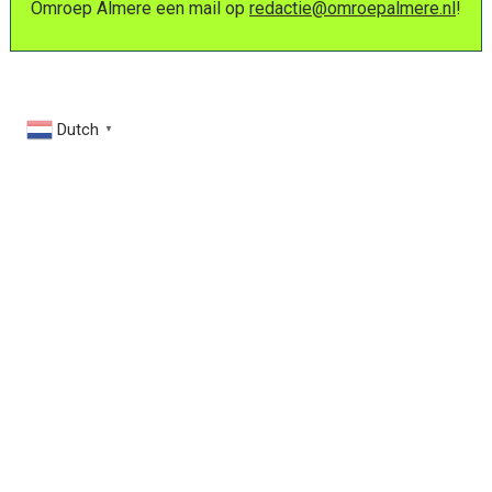
Omroep Almere een mail op
redactie@omroepalmere.nl
!
Dutch
▼