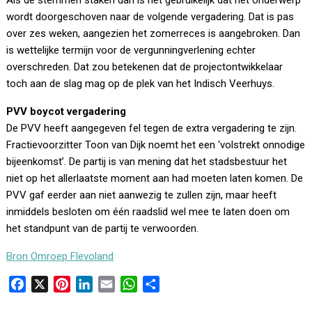
Als de stemmen staken dan is het gebruikelijk dat het onderwerp
wordt doorgeschoven naar de volgende vergadering. Dat is pas
over zes weken, aangezien het zomerreces is aangebroken. Dan
is wettelijke termijn voor de vergunningverlening echter
overschreden. Dat zou betekenen dat de projectontwikkelaar
toch aan de slag mag op de plek van het Indisch Veerhuys.
PVV boycot vergadering
De PVV heeft aangegeven fel tegen de extra vergadering te zijn.
Fractievoorzitter Toon van Dijk noemt het een ‘volstrekt onnodige
bijeenkomst’. De partij is van mening dat het stadsbestuur het
niet op het allerlaatste moment aan had moeten laten komen. De
PVV gaf eerder aan niet aanwezig te zullen zijn, maar heeft
inmiddels besloten om één raadslid wel mee te laten doen om
het standpunt van de partij te verwoorden.
Bron Omroep Flevoland
F
X
P
L
E
W
D
a
i
i
m
h
e