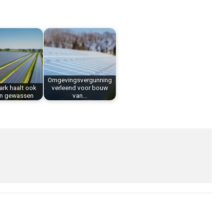
Omgevingsvergunning
rk haalt ook
verleend voor bouw
an gewassen
van…