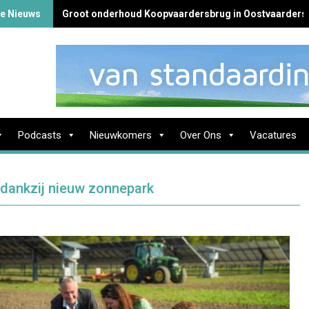
te Nieuws
Groot onderhoud Koopvaardersbrug in Oostvaarders
Podcasts
Nieuwkomers
Over Ons
Vacatures
dankzij nieuw zonnepark