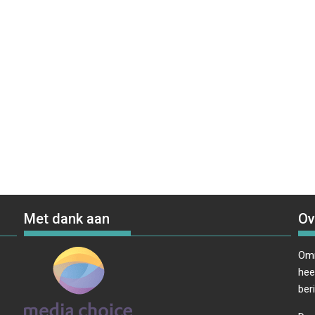
Met dank aan
Ov
Omr
hee
ber