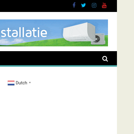
buurt
Dutch
▼