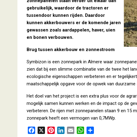
zonnepanelen staan verder uit elkaar dan
gebruikelijk, waardoor de tractoren er
tussendoor kunnen rijden. Daardoor
kunnen akkerbouwers er de komende jaren
gewassen zoals aardappelen, haver, uien
en bonen verbouwen.
Brug tussen akkerbouw en zonnestroom
Symbizon is een zonnepark in Almere waar zonnepanele
zien dat bij een slimme combinatie van de twee het land 
ecologische eigenschappen verbeteren en er tegelijker
maatschappelijk opgave voor de opwek van duurzame e
Het doel van het project is een extra plus voor de agra
mogelijk samen kunnen werken en de impact op de gewa
verbeteren. De rijen met zonnepanelen staan 9 en 15 m
zonnepark heeft een vermogen van 0,7MWp.
F
X
P
L
E
W
D