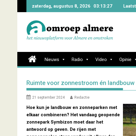
Skip
zaterdag, augustus 8, 2026
03:13:28
Laats
to
content
Nieuws
Radio
Video
Opinie
Ruimte voor zonnestroom én landbouw 
21 september 2024
Redactie
Hoe kun je landbouw en zonneparken met
elkaar combineren? Het vandaag geopende
zonnepark Symbizon moet daar het
antwoord op geven. De rijen met