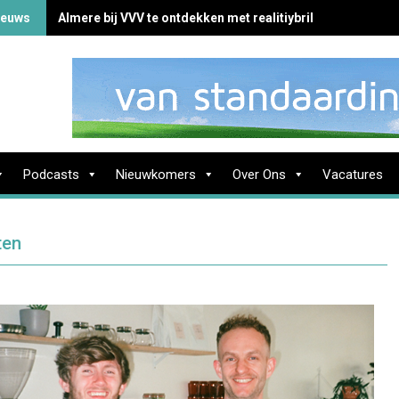
ieuws
Almere bij VVV te ontdekken met realitiybril
Podcasts
Nieuwkomers
Over Ons
Vacatures
ten