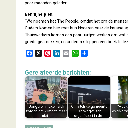
paar maanden geleden.
Een fijne plek
“We noemen het The People, omdat het om de mensen gaa
Ouders komen hier met hun kinderen naar de knusse s
Thuiswerkers komen een paar uurtjes werken om wat 
goede gesprekken, en anderen stoppen een boek te le
F
X
P
L
E
W
D
a
i
i
m
h
e
c
n
n
a
a
l
Gerelateerde berichten:
e
t
k
i
t
e
b
e
e
l
s
n
o
r
d
A
o
e
I
p
k
s
n
p
Jongeren maken zich
Christelijke gemeente
“Het k
t
zorgen om klimaat, maar
De Wegwijzer
overkomen
niet…
organiseert in de…