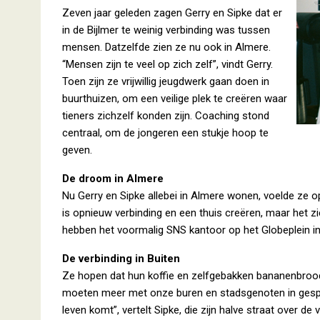
Zeven jaar geleden zagen Gerry en Sipke dat er
in de Bijlmer te weinig verbinding was tussen
mensen. Datzelfde zien ze nu ook in Almere.
“Mensen zijn te veel op zich zelf”, vindt Gerry.
Toen zijn ze vrijwillig jeugdwerk gaan doen in
buurthuizen, om een veilige plek te creëren waar
tieners zichzelf konden zijn. Coaching stond
centraal, om de jongeren een stukje hoop te
geven.
De droom in Almere
Nu Gerry en Sipke allebei in Almere wonen, voelde ze 
is opnieuw verbinding en een thuis creëren, maar het zie
hebben het voormalig SNS kantoor op het Globeplein i
De verbinding in Buiten
Ze hopen dat hun koffie en zelfgebakken bananenbroo
moeten meer met onze buren en stadsgenoten in gesprek
leven komt”, vertelt Sipke, die zijn halve straat over 