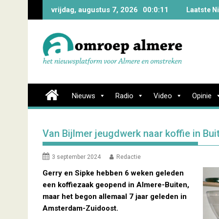
Skip
vrijdag, augustus 7, 2026
00:0:12
Laatste N
to
content
Nieuws
Radio
Video
Opinie
Van Bijlmer jeugdwerk naar koffie in Bui
3 september 2024
Redactie
Gerry en Sipke hebben 6 weken geleden
een koffiezaak geopend in Almere-Buiten,
maar het begon allemaal 7 jaar geleden in
Amsterdam-Zuidoost.