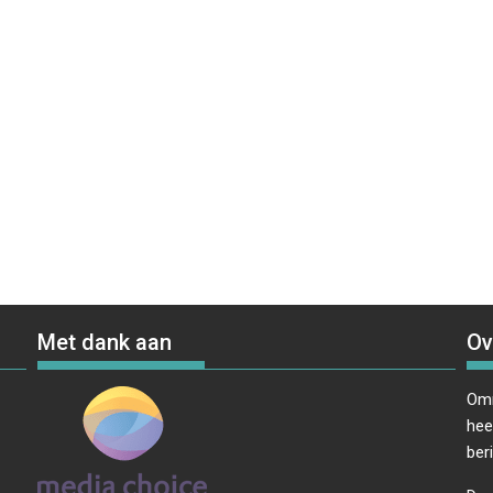
Met dank aan
Ov
Omr
hee
ber