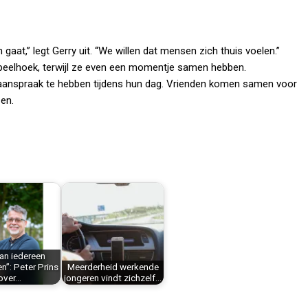
t,” legt Gerry uit. “We willen dat mensen zich thuis voelen.”
peelhoek, terwijl ze even een momentje samen hebben.
aanspraak te hebben tijdens hun dag. Vrienden komen samen voor
zen.
an iedereen
”: Peter Prins
Meerderheid werkende
over…
jongeren vindt zichzelf…