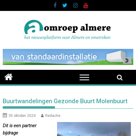
Skip
to
content
Buurtwandelingen Gezonde Buurt Molenbuurt
30 oktober 2024
Redactie
Dit is een partner
bijdrage