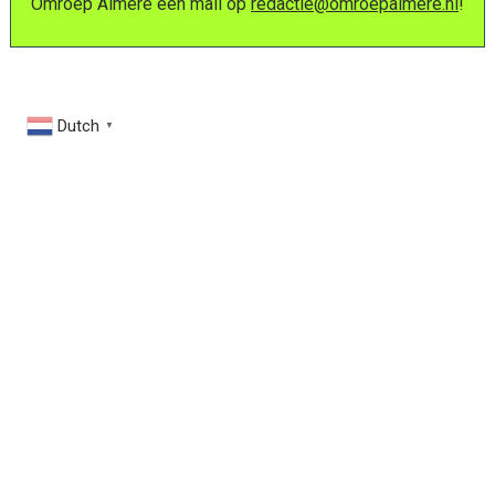
Omroep Almere een mail op
redactie@omroepalmere.nl
!
Dutch
▼