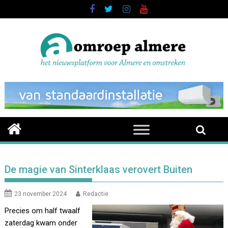
Skip
to
content
De magie van Sinterklaas verovert Buiten
23 november 2024
Redactie
Precies om half twaalf
zaterdag kwam onder