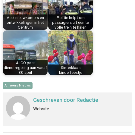
o
e
I
p
k
s
n
p
Veel nieuwkomers en
Politie helpt om
t
ontwikkelingen in het
passagiers uit een te
Centrum
volle trein te halen
AllGO past
dienstregeling aan vanaf
Sinterklaas
30 april
kinderfeestje
Almeers Nieuws
Geschreven door
Redactie
Website