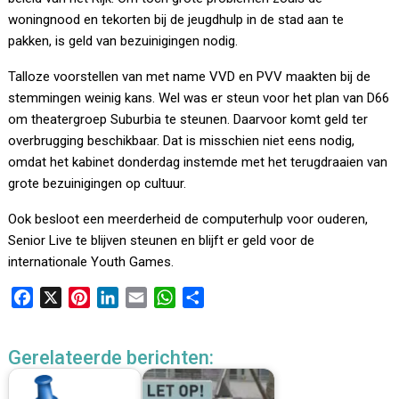
woningnood en tekorten bij de jeugdhulp in de stad aan te
pakken, is geld van bezuinigingen nodig.
Talloze voorstellen van met name VVD en PVV maakten bij de
stemmingen weinig kans. Wel was er steun voor het plan van D66
om theatergroep Suburbia te steunen. Daarvoor komt geld ter
overbrugging beschikbaar. Dat is misschien niet eens nodig,
omdat het kabinet donderdag instemde met het terugdraaien van
grote bezuinigingen op cultuur.
Ook besloot een meerderheid de computerhulp voor ouderen,
Senior Live te blijven steunen en blijft er geld voor de
internationale Youth Games.
F
X
P
L
E
W
D
a
i
i
m
h
e
c
n
n
a
a
l
Gerelateerde berichten:
e
t
k
i
t
e
b
e
e
l
s
n