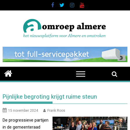
Skip
to
content
Pijnlijke begroting krijgt ruime steun
15 november 2024
Frank Roos
De progressieve partijen
in de gemeenteraad