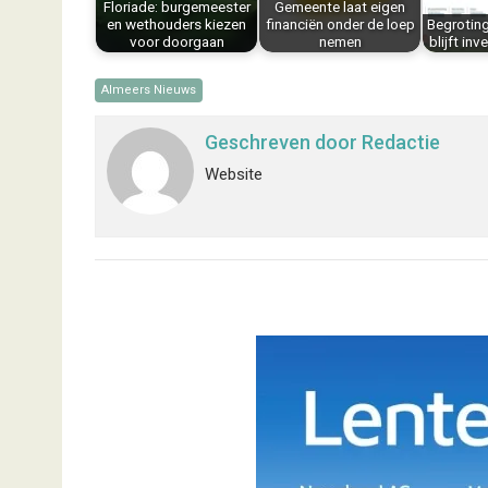
Floriade: burgemeester
Gemeente laat eigen
t
en wethouders kiezen
financiën onder de loep
Begrotin
voor doorgaan
nemen
blijft in
Almeers Nieuws
Geschreven door
Redactie
Website