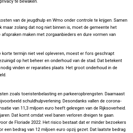
privacy te bewaken.
osten van de jeugdhulp en Wmo onder controle te krijgen. Samen
jk maar zolang dat nog niet binnen is, moet de gemeente het
ere afspraken maken met zorgaanbieders en dure vormen van
orte termijn niet veel opleveren, moest er fors geschrapt
ezuinigd op het beheer en onderhoud van de stad. Dat betekent
nodig vinden er reparaties plaats. Het groot onderhoud in de
eld.
ten zoals toeristenbelasting en parkeeropbrengsten. Daarnaast
ijvoorbeeld schuldhulpverlening. Desondanks vallen de corona-
tie van 11,3 miljoen euro heeft gekregen van de Rijksoverheid.
ren. Dat komt omdat veel banen verloren dreigen te gaan.
or de Floriade 2022. Het risico bestaat dat er minder bezoekers
 een bedrag van 12 miljoen euro opzij gezet. Dat laatste bedrag