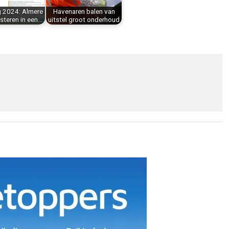
g 2024: Almere
Havenaren balen van
vesteren in een…
uitstel groot onderhoud