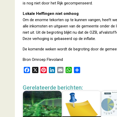
is nog niet door het Rijk gecompenseerd.
Lokale Heffingen niet omhoog
Om de enorme tekorten op te kunnen vangen, heeft wet
alle inkomsten en uitgaven van de gemeente onder de l
niet uit. Uit de begroting blijkt nu dat de OZB, afvalst
Deze verhoging is gebaseerd op de inflatie.
De komende weken wordt de begroting door de gemee
Bron Omroep Flevoland
F
X
P
L
E
W
D
a
i
i
m
h
e
c
n
n
a
a
l
Gerelateerde berichten:
e
t
k
i
t
e
b
e
e
l
s
n
o
r
d
A
o
e
I
p
k
s
n
p