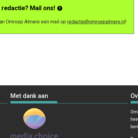
 redactie? Mail ons!
 van Omroep Almere een mail op
redactie@omroepalmere.nl
!
Met dank aan
Ov
Omr
hee
ber