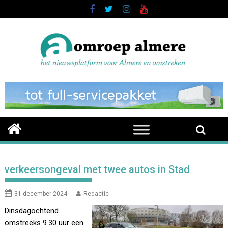
Skip
to
content
verkeersongeval met twee autos in Stad
31 december 2024
Redactie
Dinsdagochtend
omstreeks 9.30 uur een