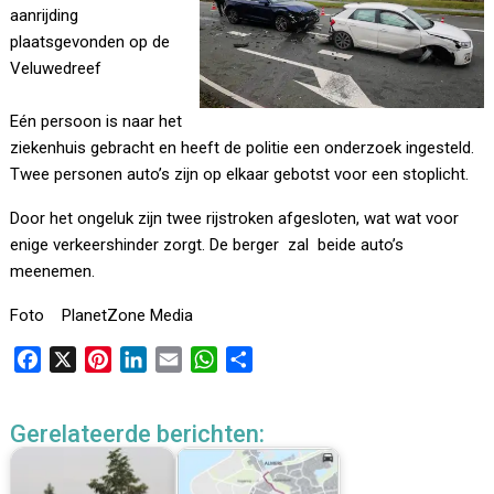
aanrijding
plaatsgevonden op de
Veluwedreef
Eén persoon is naar het
ziekenhuis gebracht en heeft de politie een onderzoek ingesteld.
Twee personen auto’s zijn op elkaar gebotst voor een stoplicht.
Door het ongeluk zijn twee rijstroken afgesloten, wat wat voor
enige verkeershinder zorgt. De berger zal beide auto’s
meenemen.
Foto PlanetZone Media
F
X
P
L
E
W
D
a
i
i
m
h
e
c
n
n
a
a
l
Gerelateerde berichten:
e
t
k
i
t
e
b
e
e
l
s
n
o
r
d
A