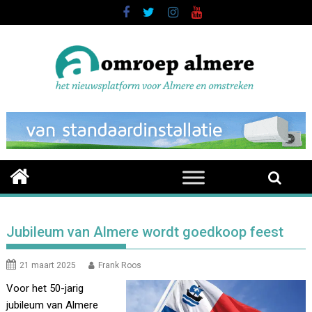
Skip
to
content
Jubileum van Almere wordt goedkoop feest
21 maart 2025
Frank Roos
Voor het 50-jarig
jubileum van Almere