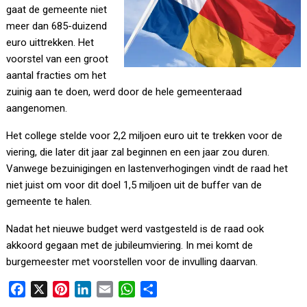
gaat de gemeente niet
meer dan 685-duizend
euro uittrekken. Het
voorstel van een groot
aantal fracties om het
zuinig aan te doen, werd door de hele gemeenteraad
aangenomen.
Het college stelde voor 2,2 miljoen euro uit te trekken voor de
viering, die later dit jaar zal beginnen en een jaar zou duren.
Vanwege bezuinigingen en lastenverhogingen vindt de raad het
niet juist om voor dit doel 1,5 miljoen uit de buffer van de
gemeente te halen.
Nadat het nieuwe budget werd vastgesteld is de raad ook
akkoord gegaan met de jubileumviering. In mei komt de
burgemeester met voorstellen voor de invulling daarvan.
F
X
P
L
E
W
D
a
i
i
m
h
e