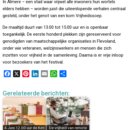
In Almere – een stad waar vrijwel alle inwoners hun wortels
elders hebben – worden juist die uiteenlopende verhalen centraal
gesteld, onder het genot van een kom Vrijheidssoep.
De maaltijd duurt van 13.00 tot 15.00 uur en is openbaar
toegankelijk. De eerste honderd plekken zijn gereserveerd voor
genodigden van maatschappelijke organisaties in Flevoland,
onder wie veteranen, welzijnswerkers en mensen die zich
inzetten voor vrijheid in de samenleving. Daarna is er vrije inloop
voor bezoekers van het festival.
F
X
P
L
E
W
D
a
i
i
m
h
e
c
n
n
a
a
l
Gerelateerde berichten:
e
t
k
i
t
e
b
e
e
l
s
n
o
r
d
A
o
e
I
p
k
s
n
p
4 Juni 12.00 uur de Keti
De vrijheid van remote
t