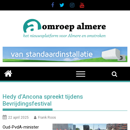
Skip
to
content
Hedy d’Ancona spreekt tijdens
Bevrijdingsfestival
22 april 2025
Frank Roos
Oud-PvdA-minister