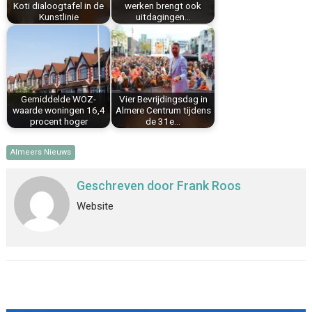
Koti dialoogtafel in de
werken brengt ook
Kunstlinie
uitdagingen…
Gemiddelde WOZ-
Vier Bevrijdingsdag in
waarde woningen 16,4
Almere Centrum tijdens
procent hoger
de 31e…
Almeers Nieuws
Geschreven door
Frank Roos
Website