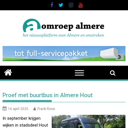
Skip
to
content
Proef met buurtbus in Almere Hout
16 april 2025
Frank Roos
In september krijgen
wijken in stadsdeel Hout