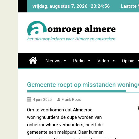
Skip
vrijdag, augustus 7, 2026
23:24:56
Laatste 
to
content
Nieuws
Radio
Video
Opinie
Gemeente roept op misstanden woningv
4 juni 2025
Frank Roos
Om te voorkomen dat Almeerse
woninghuurders de dupe worden van
onbetrouwbare verhuurders, heeft de
gemeente een meldpunt. Daar kunnen