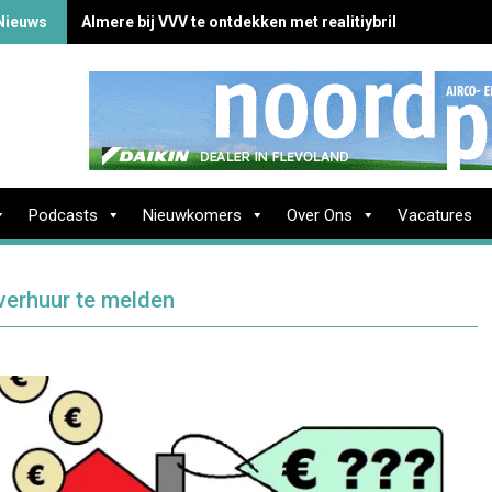
Nieuws
Almere bij VVV te ontdekken met realitiybril
Podcasts
Nieuwkomers
Over Ons
Vacatures
erhuur te melden