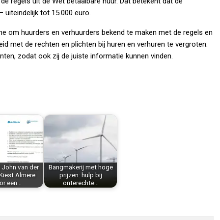
de regels uit de Wet betaalbare huur. Dat betekent dat de
iteindelijk tot 15.000 euro.
e om huurders en verhuurders bekend te maken met de regels en
 met de rechten en plichten bij huren en verhuren te vergroten.
en, zodat ook zij de juiste informatie kunnen vinden.
 John van der
Bangmakerij met hoge
Kiest Almere
prijzen: hulp bij
or een…
onterechte…