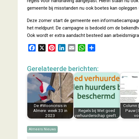
regels voor handhaving aangepast. Hierin staan nu ook 
gemeente bij misstanden nu ook boetes kan opleggen – u
Deze zomer start de gemeente een informatiecampagn
het meldpunt. De campagne is bedoeld om de bekendheid
Ook wordt er extra aandacht besteed aan arbeidsmigrant
F
X
P
L
E
W
D
a
i
i
m
h
e
c
n
n
a
a
l
Gerelateerde berichten:
e
t
k
i
t
e
b
e
e
l
s
n
o
r
d
A
o
e
I
p
k
s
n
p
De #Wooncrisis in
Column |
t
Almere: week 33 in
Regels bij Wet goed
Pauw | 
2023
verhuurderschap geeft…
vo
Almeers Nieuws