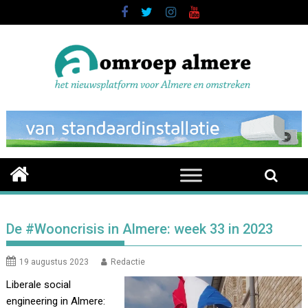
Skip
to
content
De #Wooncrisis in Almere: week 33 in 2023
19 augustus 2023
Redactie
Liberale social
engineering in Almere: