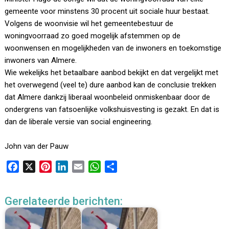
gemeente voor minstens 30 procent uit sociale huur bestaat.
Volgens de woonvisie wil het gemeentebestuur de
woningvoorraad zo goed mogelijk afstemmen op de
woonwensen en mogelijkheden van de inwoners en toekomstige
inwoners van Almere.
Wie wekelijks het betaalbare aanbod bekijkt en dat vergelijkt met
het overwegend (veel te) dure aanbod kan de conclusie trekken
dat Almere dankzij liberaal woonbeleid onmiskenbaar door de
ondergrens van fatsoenlijke volkshuisvesting is gezakt. En dat is
dan de liberale versie van social engineering.
John van der Pauw
F
X
P
L
E
W
D
a
i
i
m
h
e
c
n
n
a
a
l
Gerelateerde berichten:
e
t
k
i
t
e
b
e
e
l
s
n
o
r
d
A