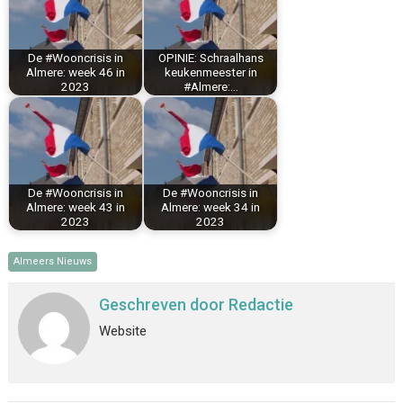
o
e
I
p
k
s
n
p
De #Wooncrisis in
OPINIE: Schraalhans
t
Almere: week 46 in
keukenmeester in
2023
#Almere:…
De #Wooncrisis in
De #Wooncrisis in
Almere: week 43 in
Almere: week 34 in
2023
2023
Almeers Nieuws
Geschreven door
Redactie
Website