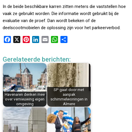
In de beide beschikbare karren zitten meters die vaststellen hoe
vaak ze gebruikt worden. Die informatie wordt gebruikt bij de
evaluatie van de proef. Dan wordt bekeken of de
deelscootmobielen de oplossing zijn voor het parkeerverbod.
F
X
P
L
E
W
D
a
i
i
m
h
e
c
n
n
a
a
l
Gerelateerde berichten:
e
t
k
i
t
e
b
e
e
l
s
n
o
r
d
A
o
e
I
p
k
s
n
p
SP gaat door met
Havenaren denken mee
aanpak
t
over vernieuwing eigen
schimmelwoningen in
omgeving
Almere