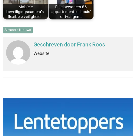
Mobiele
Blije bewoners 86
beveiligingscamera's:
appartementen ‘Louis’
flexibele veiligheid…
ontvangen…
Almeers Nieuws
Geschreven door
Frank Roos
Website