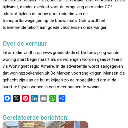
efficiënter bouwen. Het concept ‘Gevelklaar’ kent voordelen zoals
tijdwinst, minder overlast voor de omgeving en minder CO²
uitstoot tijdens de bouw door reductie van de
transportbewegingen op de bouwplaats. Ook wordt het
toenemende tekort aan goede vakmensen ondervangen.
Over de verhuur
Informatie vindt u op www.goedestede.nl. De toewijzing van de
woning start begin maart als de woningen worden geadverteerd
via Woningnet regio Almere. In de advertentie wordt aangegeven
dat woningzoekenden uit De Marken voorrang krijgen. Mensen die
gehecht zijn aan de buurt krijgen zo de mogelijkheid om in de
buurt te blijven wonen in een meer passende woning.
F
X
P
L
E
W
D
a
i
i
m
h
e
c
n
n
a
a
l
Gerelateerde berichten:
e
t
k
i
t
e
b
e
e
l
s
n