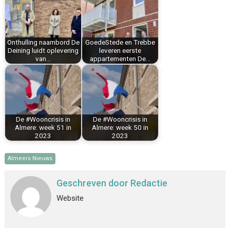
o
r
d
A
o
e
I
p
k
s
n
p
Onthulling naambord De
GoedeStede en Trebbe
t
Deining luidt oplevering
leveren eerste
van…
appartementen De…
De #Wooncrisis in
De #Wooncrisis in
Almere: week 51 in
Almere: week 50 in
2023
2023
Almeers Nieuws
Geschreven door
Redactie
Website