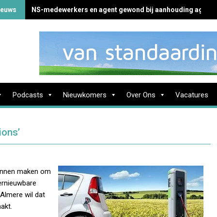
ieuws
NS-medewerkers en agent gewond bij aanhouding agress
Podcasts
Nieuwkomers
Over Ons
Vacatures
ions’
lannen maken om
ernieuwbare
 Almere wil dat
akt.