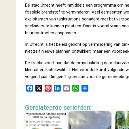
De stad Utrecht heeft inmiddels een programma om he
fossiele brandstof te verminderen. Veel gemeenten w
exploitanten van tankstations benaderd met het verzoe
snelladers te kunnen plaatsen. Daar is vooral vraag naa
huurcontracten aanpassen.
In Utrecht is het beleid gericht op vermindering van ta
niet zelf nieuwe plannen ontwikkelt, maar een voorbeel
De fractie voert aan dat de omschakeling naar duurzam
klimaat en luchtkwaliteit. Het voorstel komt volgende 
volgend jaar. Die geeft lijnen aan voor de gemeentebeg
F
X
P
L
E
W
D
a
i
i
m
h
e
c
n
n
a
a
l
Gerelateerde berichten:
e
t
k
i
t
e
b
e
e
l
s
n
o
r
d
A