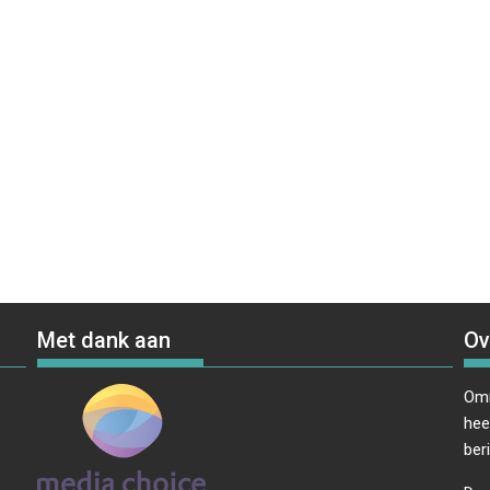
Met dank aan
Ov
Omr
hee
ber