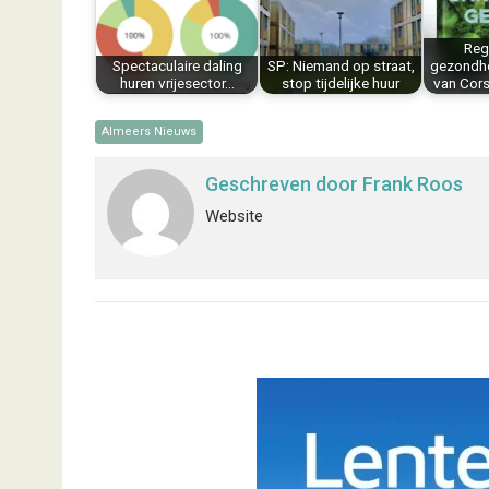
o
e
I
p
k
s
n
p
Regi
t
Spectaculaire daling
SP: Niemand op straat,
gezondhe
huren vrijesector…
stop tijdelijke huur
van Cors
Almeers Nieuws
Geschreven door
Frank Roos
Website