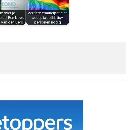
e over je
Verdere emancipatie en
id! | Een boek
acceptatie lhbtiq+
 van den Berg
personen nodig