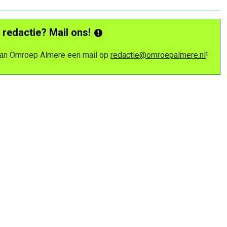
 redactie? Mail ons!
 van Omroep Almere een mail op
redactie@omroepalmere.nl
!