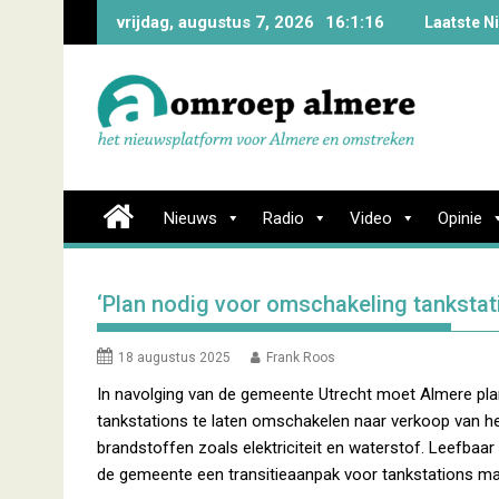
Skip
vrijdag, augustus 7, 2026
16:1:17
Laatste N
to
content
Nieuws
Radio
Video
Opinie
‘Plan nodig voor omschakeling tankstat
18 augustus 2025
Frank Roos
In navolging van de gemeente Utrecht moet Almere p
tankstations te laten omschakelen naar verkoop van h
brandstoffen zoals elektriciteit en waterstof. Leefbaar
de gemeente een transitieaanpak voor tankstations ma