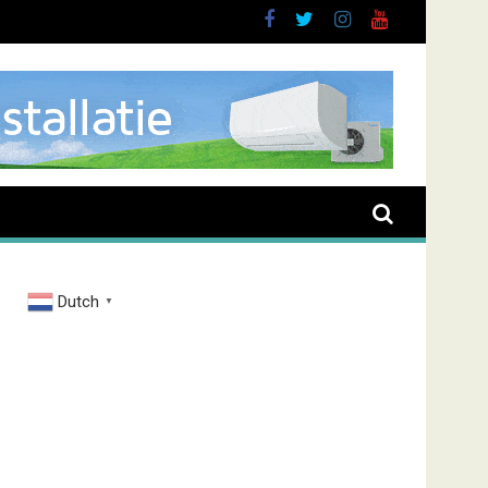
ieve man in Almere
Dutch
▼