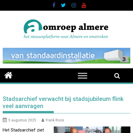
Skip
to
content
Stadsarchief verwacht bij stadsjubileum flink
veel aanvragen
5 augustus 2025
Frank Roos
Het Stadsarchief ziet