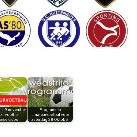
a 9 november
Programma
eurvoetbal
amateurvoetbal voor
erse clubs
zaterdag 28 Oktober.