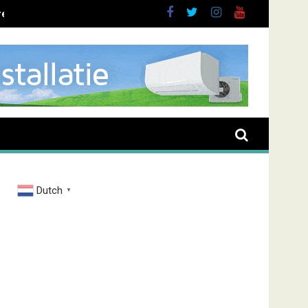
ent overval Elbastraat
Dutch
▼