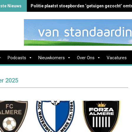
tste Nieuws
Politie plaatst stoepborden ‘getuigen gezocht’ omtr
Podcasts
Nieuwkomers
Over Ons
Vacatures
er 2025