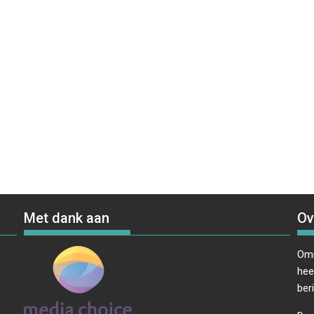
Met dank aan
Ov
Omr
hee
ber