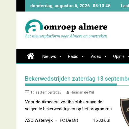
Skip
donderdag, augustus 6, 2026
05:13:46
Laa
to
content
Nieuws
Radio
Video
Opinie
Bekerwedstrijden zaterdag 13 septemb
10 september 2025
Herman de Wit
Voor de Almeerse voetbalclubs staan de
volgende bekerwedstrijden op het programma:
ASC Waterwijk – FC De Bilt 15:00 uur