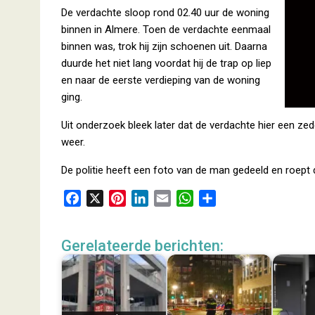
De verdachte sloop rond 02.40 uur de woning
binnen in Almere. Toen de verdachte eenmaal
binnen was, trok hij zijn schoenen uit. Daarna
duurde het niet lang voordat hij de trap op liep
en naar de eerste verdieping van de woning
ging.
Uit onderzoek bleek later dat de verdachte hier een zed
weer.
De politie heeft een foto van de man gedeeld en roep
F
X
P
L
E
W
D
a
i
i
m
h
e
c
n
n
a
a
l
Gerelateerde berichten:
e
t
k
i
t
e
b
e
e
l
s
n
o
r
d
A
o
e
I
p