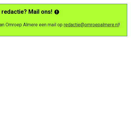
 redactie? Mail ons!
 van Omroep Almere een mail op
redactie@omroepalmere.nl
!