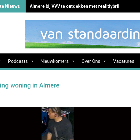
te Nieuws
Almere bij VVV te ontdekken met realitiybril
Podcasts
Nieuwkomers
Over Ons
Vacatures
ping woning in Almere