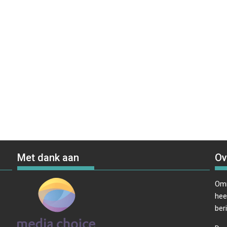
Met dank aan
Ov
Omr
hee
ber