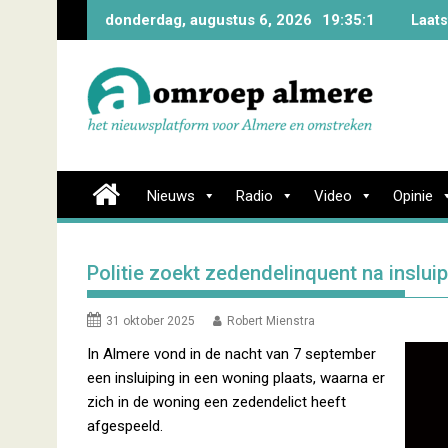
Skip
donderdag, augustus 6, 2026
19:35:2
Laats
to
content
Nieuws
Radio
Video
Opinie
Politie zoekt zedendelinquent na inslui
31 oktober 2025
Robert Mienstra
In Almere vond in de nacht van 7 september
een insluiping in een woning plaats, waarna er
zich in de woning een zedendelict heeft
afgespeeld.