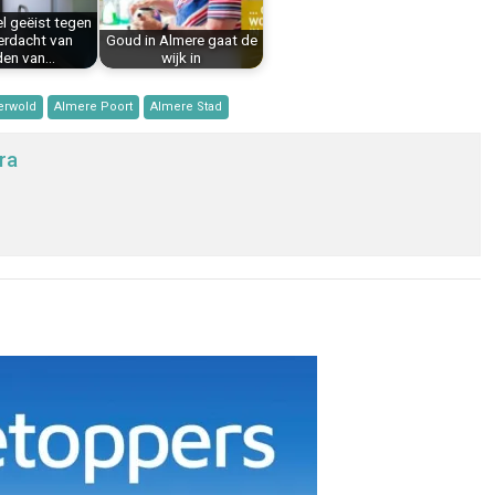
el geëist tegen
erdacht van
Goud in Almere gaat de
en van…
wijk in
erwold
Almere Poort
Almere Stad
ra