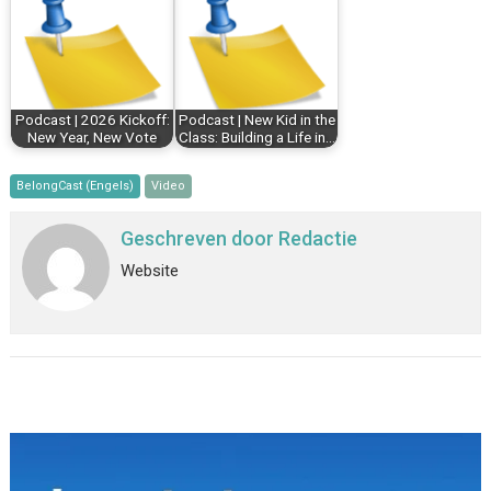
Podcast | 2026 Kickoff:
Podcast | New Kid in the
New Year, New Vote
Class: Building a Life in…
BelongCast (Engels)
Video
Geschreven door
Redactie
Website