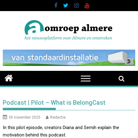
Skip
to
content
Podcast | Pilot – What is BelongCast
30 november 2025
Redactie
In this pilot episode, creators Diana and Semih explain the
motivation behind this podcast.