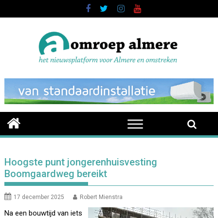
Skip
to
content
Hoogste punt jongerenhuisvesting
Boomgaardweg bereikt
17 december 2025
Robert Mienstra
Na een bouwtijd van iets