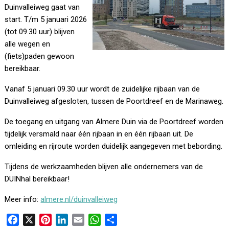
Duinvalleiweg gaat van
start. T/m 5 januari 2026
(tot 09.30 uur) blijven
alle wegen en
(fiets)paden gewoon
bereikbaar.
Vanaf 5 januari 09.30 uur wordt de zuidelijke rijbaan van de
Duinvalleiweg afgesloten, tussen de Poortdreef en de Marinaweg.
De toegang en uitgang van Almere Duin via de Poortdreef worden
tijdelijk versmald naar één rijbaan in en één rijbaan uit. De
omleiding en rijroute worden duidelijk aangegeven met bebording.
Tijdens de werkzaamheden blijven alle ondernemers van de
DUINhal bereikbaar!
Meer info:
almere.nl/duinvalleiweg
F
X
P
L
E
W
D