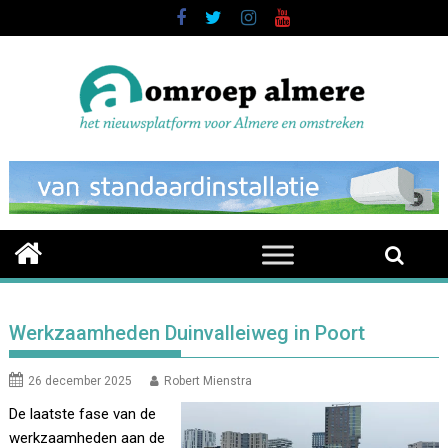
Skip
to
content
Werkzaamheden Duinvalleiweg in Poort
26 december 2025
Robert Mienstra
De laatste fase van de
werkzaamheden aan de