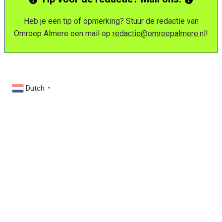
Heb je een tip of opmerking? Stuur de redactie van
Omroep Almere een mail op
redactie@omroepalmere.nl
!
Dutch
▼