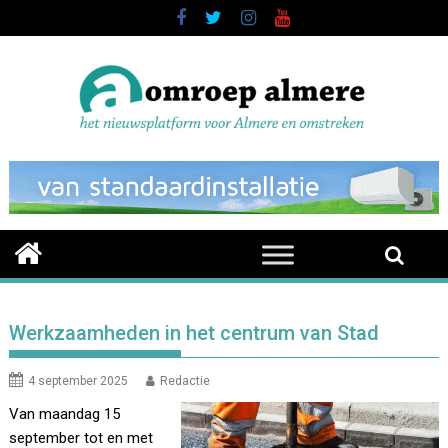
Skip
to
content
Werkzaamheden in het centrum van Stad
4 september 2025
Redactie
Van maandag 15
september tot en met