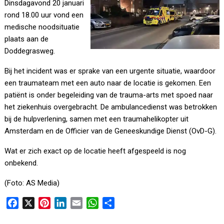
Dinsdagavond 20 januari
rond 18.00 uur vond een
medische noodsituatie
plaats aan de
Doddegrasweg.
Bij het incident was er sprake van een urgente situatie, waardoor
een traumateam met een auto naar de locatie is gekomen. Een
patiënt is onder begeleiding van de trauma-arts met spoed naar
het ziekenhuis overgebracht. De ambulancedienst was betrokken
bij de hulpverlening, samen met een traumahelikopter uit
Amsterdam en de Officier van de Geneeskundige Dienst (OvD-G).
Wat er zich exact op de locatie heeft afgespeeld is nog
onbekend.
(Foto: AS Media)
F
X
P
L
E
W
D
a
i
i
m
h
e