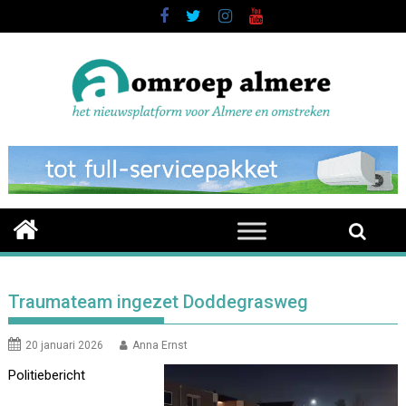
Skip
to
content
Traumateam ingezet Doddegrasweg
20 januari 2026
Anna Ernst
Politiebericht