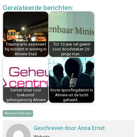
c
n
n
a
a
l
Gerelateerde berichten:
e
t
k
i
t
e
b
e
e
l
s
n
o
r
d
A
o
e
I
p
k
s
n
p
Trauma-arts assisteert
Tot 10 jaar cel geëist
t
bij incident in woning in
voor doodsteken 26-
Almere Stad
jarige man…
Samen klaar voor
Grote spoofingdienst in
toekomst
Almere uit de lucht
geheugenzorg Almere
gehaald…
Almeers Nieuws
Geschreven door
Anna Ernst