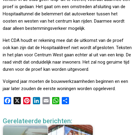
proef is gedaan. Het gaat om een omstreden afsluiting van de
Hospitaaltunnel die belemmert dat autoverkeer tussen het
oosten en westen van het centrum kan rijden. Daarmee wordt
daar alleen bestemmingsverkeer mogelijk.
Het CDA houdt er rekening mee dat de uitkomst van de proef
ook kan zijn dat de Hospitaaldreef niet wordt afgesloten. Teksten
in het plan voor Centrum West gaan echter al uit van een knip. De
raad vindt dat onduidelijk naar inwoners. Het zal nog geruime tijd
duren voor de proef kan worden uitgevoerd.
Volgend jaar moeten de bouwwerkzaamheden beginnen en een
jaar later zouden de eerste woningen worden opgeleverd.
F
X
P
L
E
W
D
a
i
i
m
h
e
c
n
n
a
a
l
Gerelateerde berichten:
e
t
k
i
t
e
b
e
e
l
s
n