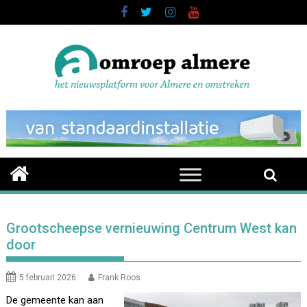
Skip
to
content
Grootscheepse vernieuwing Centrum West kan
door
5 februari 2026
Frank Roos
De gemeente kan aan