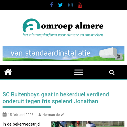
Skip
to
content
SC Buitenboys gaat in bekerduel verdiend
onderuit tegen fris spelend Jonathan
15 februari 2026
Herman de Wit
In de bekerwedstrijd