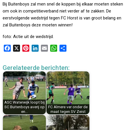
Bij Buitenboys zal men snel de koppen bij elkaar moeten steken
om ook in competitieverband niet verder af te zakken. De
eerstvolgende wedstrijd tegen FC Horst is van groot belang en
zal Buitenboys deze moeten winnen!
foto: Actie uit de wedstrijd.
F
X
P
L
E
W
D
a
i
i
m
h
e
c
n
n
a
a
l
Gerelateerde berichten:
e
t
k
i
t
e
b
e
e
l
s
n
o
r
d
A
o
e
I
p
k
s
n
p
ASC Waterwijk loopt bij
t
SC Buitenboys averij op
FC Almere ver onder de
en…
maat tegen SV Zeist