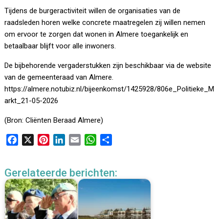
Tijdens de burgeractiviteit willen de organisaties van de
raadsleden horen welke concrete maatregelen zij willen nemen
om ervoor te zorgen dat wonen in Almere toegankelijk en
betaalbaar blijft voor alle inwoners.
De bijbehorende vergaderstukken zijn beschikbaar via de website
van de gemeenteraad van Almere.
https://almere.notubiz.nl/bijeenkomst/1425928/806e_Politieke_M
arkt_21-05-2026
(Bron: Cliënten Beraad Almere)
F
X
P
L
E
W
D
a
i
i
m
h
e
c
n
n
a
a
l
Gerelateerde berichten:
e
t
k
i
t
e
b
e
e
l
s
n
o
r
d
A
o
e
I
p