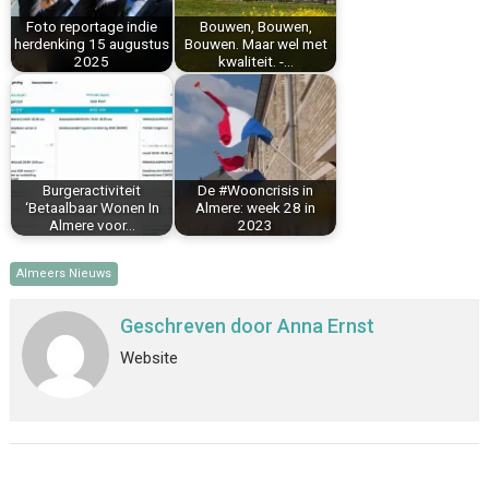
k
s
n
p
Foto reportage indie
Bouwen, Bouwen,
t
herdenking 15 augustus
Bouwen. Maar wel met
2025
kwaliteit. -…
Burgeractiviteit
De #Wooncrisis in
‘Betaalbaar Wonen In
Almere: week 28 in
Almere voor…
2023
Almeers Nieuws
Geschreven door
Anna Ernst
Website