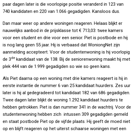
paar dagen later is die voorlopige positie veranderd in 123 van
740 kandidaten en 220 van 1.066 gegadigden. Kansloos dus.
Dan maar weer op andere woningen reageren. Helaas blijkt er
nauwelijks aanbod in de prijsklasse tot € 713,03: twee kamers
voor een student en drie voor een senior. Piet is postbode en hij
is nog lang geen 55 jaar. Hij is verbaasd dat WoniongNet zijn
aanmelding accepteert. Voor de studentenwoning is hij voorlopig
de
de 3
kandidaat van de 138. Bij de seniorenwoning maakt hij met
plek 444 van de 1.999 gegadigden so wie so geen kans.
Als Piet daarna op een woning met drie kamers reageert is hij in
eerste instantie de nummer 6 van 25 kandidaat huurders. Zes uur
later is hij al gedegradeerd tot kandidaat 182 van 686 gegadigden.
Twee dagen later blijkt de woning 1.292 kandidaat huurders te
hebben getrokken. Piet is dan nummer 341 in de wachtrij. Voor de
studentenwoning hebben zich intussen 309 gegadigden gemeld
en staat postbode Piet op de vijfde plaats. Hij geeft de moed niet
op en blijft reageren op het uiterst schaarse woningen met een