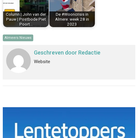
Column | John van der
De #Wooncrisis in
Pauw | Postbode Piet
Almere: week 28 in
Poort…
2023
Almeers Nieuws
Geschreven door
Redactie
Website