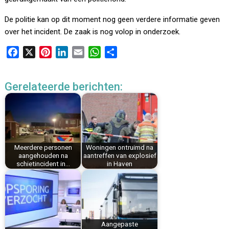
De politie kan op dit moment nog geen verdere informatie geven
over het incident. De zaak is nog volop in onderzoek.
F
X
P
L
E
W
D
a
i
i
m
h
e
c
n
n
a
a
l
Gerelateerde berichten:
e
t
k
i
t
e
b
e
e
l
s
n
o
r
d
A
o
e
I
p
k
s
n
p
Meerdere personen
Woningen ontruimd na
t
aangehouden na
aantreffen van explosief
schietincident in…
in Haven
Aangepaste