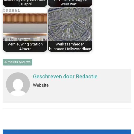
30 april
weer wat…
Vernieuwing Station
Werkzaamheden
Almere
busbaan Hollywoodlaan
Almeers Nieuws
Geschreven door
Redactie
Website