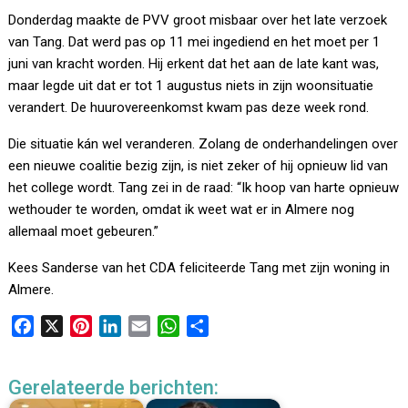
Donderdag maakte de PVV groot misbaar over het late verzoek
van Tang. Dat werd pas op 11 mei ingediend en het moet per 1
juni van kracht worden. Hij erkent dat het aan de late kant was,
maar legde uit dat er tot 1 augustus niets in zijn woonsituatie
verandert. De huurovereenkomst kwam pas deze week rond.
Die situatie kán wel veranderen. Zolang de onderhandelingen over
een nieuwe coalitie bezig zijn, is niet zeker of hij opnieuw lid van
het college wordt. Tang zei in de raad: “Ik hoop van harte opnieuw
wethouder te worden, omdat ik weet wat er in Almere nog
allemaal moet gebeuren.”
Kees Sanderse van het CDA feliciteerde Tang met zijn woning in
Almere.
F
X
P
L
E
W
D
a
i
i
m
h
e
c
n
n
a
a
l
Gerelateerde berichten:
e
t
k
i
t
e