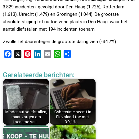
3.829 incidenten, gevolgd door Den Haag (1.725), Rotterdam
(1.613), Utrecht (1.479) en Groningen (1.044). De grootste
absolute stijging tot nu toe vond plaats in Den Haag, waar het
aantal diefstallen met 194 incidenten toenam.
Zwolle liet daarentegen de grootste daling zien (-34,7%).
F
X
P
L
E
W
D
a
i
i
m
h
e
c
n
n
a
a
l
Gerelateerde berichten:
e
t
k
i
t
e
b
e
e
l
s
n
o
r
d
A
o
e
I
p
k
s
n
p
Minder autodiefstallen,
Cybercrime neemt in
t
maar zorgen om
Flevoland toe met
toename van…
39,1%,…