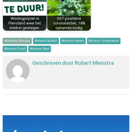
Woningprijzen in
367 positieve
Flevoland weer het
coronatesten, 188
sterkst gestegen.
opnames nodig
Almeers Nieuws
Almere Buiten
Almere Haven
Almere Oosterwold
Almere Poort
Almere Stad
Geschreven door
Robert Mienstra