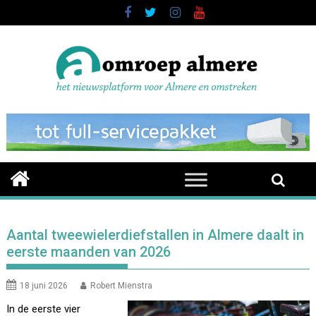
Skip
to
content
Aantal tweewielerdiefstallen in Almere daalt in
eerste maanden van 2026
18 juni 2026
Robert Mienstra
In de eerste vier