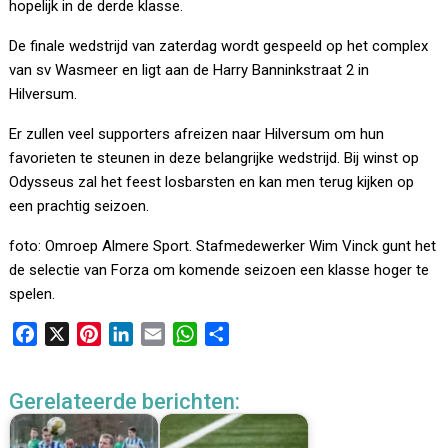
hopelijk in de derde klasse.
De finale wedstrijd van zaterdag wordt gespeeld op het complex
van sv Wasmeer en ligt aan de Harry Banninkstraat 2 in
Hilversum.
Er zullen veel supporters afreizen naar Hilversum om hun
favorieten te steunen in deze belangrijke wedstrijd. Bij winst op
Odysseus zal het feest losbarsten en kan men terug kijken op
een prachtig seizoen.
foto: Omroep Almere Sport. Stafmedewerker Wim Vinck gunt het
de selectie van Forza om komende seizoen een klasse hoger te
spelen.
F
X
P
L
E
W
D
a
i
i
m
h
e
c
n
n
a
a
l
Gerelateerde berichten:
e
t
k
i
t
e
b
e
e
l
s
n