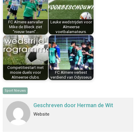
o
r
d
A
o
e
I
p
k
s
n
p
FC Almere aanvaller
Leuke wedstrijden voor
t
Mike de Blieck ziet
Almeerse
“nieuw team”…
voetbalamateurs.
Competitiestart met
mooie duels voor
FC Almere verliest
Almeerse clubs.
verdiend van Odysseus
Sport Nieuws
Geschreven door
Herman de Wit
Website