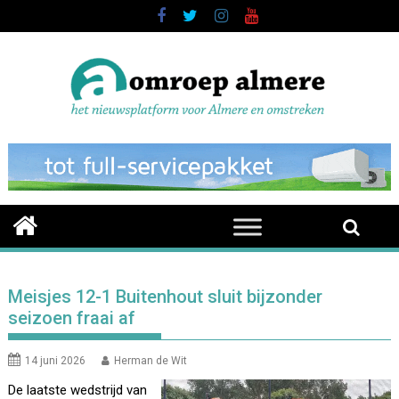
Skip
to
content
Meisjes 12-1 Buitenhout sluit bijzonder
seizoen fraai af
14 juni 2026
Herman de Wit
De laatste wedstrijd van