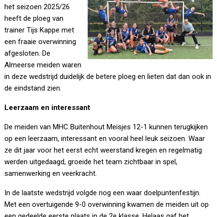
het seizoen 2025/26
heeft de ploeg van
trainer Tijs Kappe met
een fraaie overwinning
afgesloten. De
Almeerse meiden waren
in deze wedstrijd duidelijk de betere ploeg en lieten dat dan ook in
de eindstand zien.
Leerzaam en interessant
De meiden van MHC Buitenhout Meisjes 12-1 kunnen terugkijken
op een leerzaam, interessant en vooral heel leuk seizoen. Waar
ze dit jaar voor het eerst echt weerstand kregen en regelmatig
werden uitgedaagd, groeide het team zichtbaar in spel,
samenwerking en veerkracht.
In de laatste wedstrijd volgde nog een waar doelpuntenfestijn.
Met een overtuigende 9-0 overwinning kwamen de meiden uit op
een gedeelde eerste plaats in de 2e klasse. Helaas gaf het