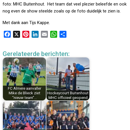
foto: MHC Buitenhout. Het team dat veel plezier beleefde en ook
nog even de show steelde zoals op de foto duidelijk te zien is.
Met dank aan Tijs Kappe.
F
X
P
L
E
W
D
a
i
i
m
h
e
c
n
n
a
a
l
Gerelateerde berichten:
e
t
k
i
t
e
b
e
e
l
s
n
o
r
d
A
o
e
I
p
k
s
n
p
FC Almere aanvaller
t
Mike de Blieck ziet
Hockeycourt Buitenhout
“nieuw team”…
MHC officieel geopend