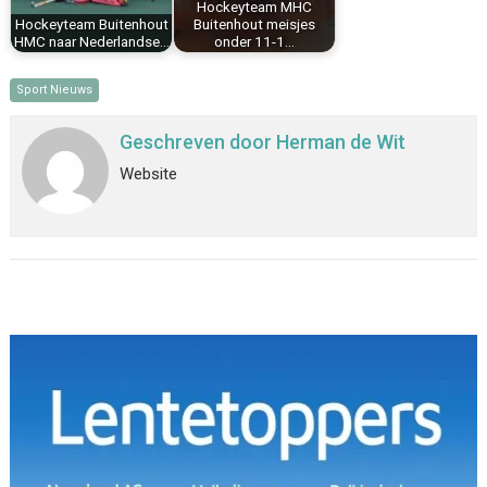
Hockeyteam MHC
Hockeyteam Buitenhout
Buitenhout meisjes
HMC naar Nederlandse…
onder 11-1…
Sport Nieuws
Geschreven door
Herman de Wit
Website