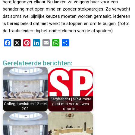
hard tegenover elkaar. Nu kiezen ze volgens haar voor een
benadering met open mind en zonder stokpaardjes. Ze verwacht
dat soms wel pijnlijke keuzes moeten worden gemaakt. Iedereen
is bereid beleid dat niet werkt te stoppen en om te buigen. (foto:
de fractieleiders bij het ondertekenen van de afspraken)
F
X
P
L
E
W
D
a
i
i
m
h
e
c
n
n
a
a
l
Gerelateerde berichten:
e
t
k
i
t
e
b
e
e
l
s
n
o
r
d
A
o
e
I
p
k
s
n
p
Persbericht | SP Almere
t
Collegebesluiten 12 mei
gaat met vertrouwen
202
door in…