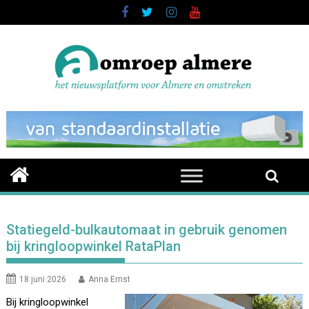
Skip
to
content
Statiegeld-bulkautomaat in gebruik genomen
bij kringloopwinkel RataPlan
18 juni 2026
Anna Ernst
Bij kringloopwinkel