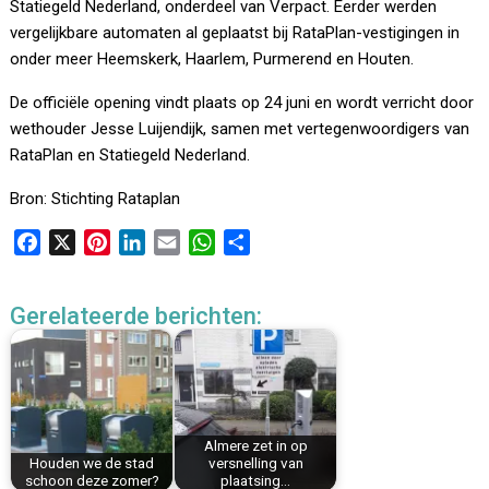
Statiegeld Nederland, onderdeel van Verpact. Eerder werden
vergelijkbare automaten al geplaatst bij RataPlan-vestigingen in
onder meer Heemskerk, Haarlem, Purmerend en Houten.
De officiële opening vindt plaats op 24 juni en wordt verricht door
wethouder Jesse Luijendijk, samen met vertegenwoordigers van
RataPlan en Statiegeld Nederland.
Bron: Stichting Rataplan
F
X
P
L
E
W
D
a
i
i
m
h
e
c
n
n
a
a
l
Gerelateerde berichten:
e
t
k
i
t
e
b
e
e
l
s
n
o
r
d
A
o
e
I
p
k
s
n
p
Almere zet in op
t
Houden we de stad
versnelling van
schoon deze zomer?
plaatsing…