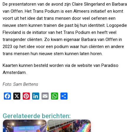
De presentatoren van de avond zijn Claire Slingerland en Barbara
van Olffen. Het Trans Podium is een Almeers initiatief en komt
voort uit het idee dat trans mensen door veel oefenen een
nieuwe stem kunnen trainen die past bij hun identiteit. Logopedie
Flevoland is de initiator van het Trans Podium en heeft veel
transgender cliënten. Zo kwam eigenaar Barbara van Olffen in
2023 op het idee voor een podium waar hun cliënten en andere
trans mensen hun nieuwe stem kunnen laten horen.
Kaarten kunnen besteld worden via de website van Paradiso
Amsterdam.
Foto: Sam Bettens
F
X
P
L
E
W
D
a
i
i
m
h
e
c
n
n
a
a
l
Gerelateerde berichten:
e
t
k
i
t
e
b
e
e
l
s
n
o
r
d
A