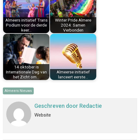
o
e
I
p
k
s
n
p
Almeers initiatief Trans
Winter Pride Almere
t
Podium voor de derde
2024: Samen
keer…
Verbonden
14 oktober is
Internationale Dag van
Almeerse initiatief
het Zicht om…
lanceert eerste…
Almeers Nieuws
Geschreven door
Redactie
Website