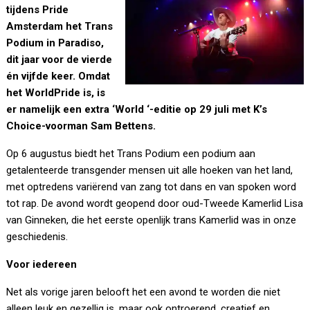
tijdens Pride
Amsterdam het Trans
Podium in Paradiso,
dit jaar voor de vierde
én vijfde keer. Omdat
het WorldPride is, is
er namelijk een extra ‘World ‘-editie op 29 juli met K’s
Choice-voorman Sam Bettens.
Op 6 augustus biedt het Trans Podium een podium aan
getalenteerde transgender mensen uit alle hoeken van het land,
met optredens variërend van zang tot dans en van spoken word
tot rap. De avond wordt geopend door oud-Tweede Kamerlid Lisa
van Ginneken, die het eerste openlijk trans Kamerlid was in onze
geschiedenis.
Voor iedereen
Net als vorige jaren belooft het een avond te worden die niet
alleen leuk en gezellig is, maar ook ontroerend, creatief en