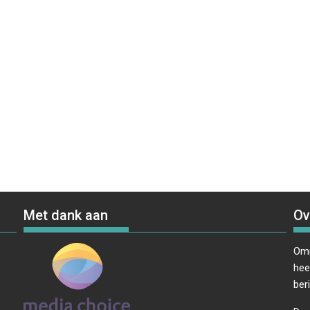
Met dank aan
Ov
Omr
hee
ber