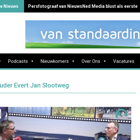
te Nieuws
Persfotograaf van NieuwsNed Media blust als eerste 
Podcasts
Nieuwkomers
Over Ons
Vacatures
uder Evert Jan Slootweg