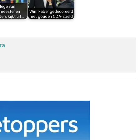
lege van
meester en
Wim Faber gedecoreerd
rs kijkt uit…
met gouden CDA-speld
ra