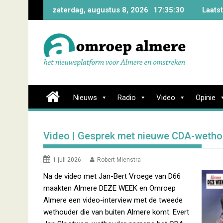
Skip
zaterdag, augustus 8, 2026
17:35:31
Laats
to
content
Nieuws
Radio
Video
Opinie
Video | Gesprek met nieuwe CDA-wetho
1 juli 2026
Robert Mienstra
Na de video met Jan-Bert Vroege van D66
maakten Almere DEZE WEEK en Omroep
Almere een video-interview met de tweede
wethouder die van buiten Almere komt: Evert