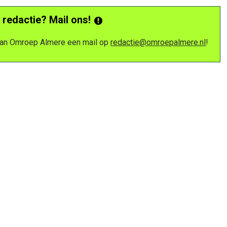
 redactie? Mail ons!
 van Omroep Almere een mail op
redactie@omroepalmere.nl
!