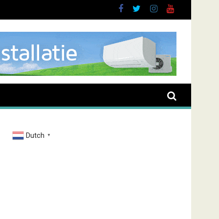
brand Zenderstraat
Dutch
▼