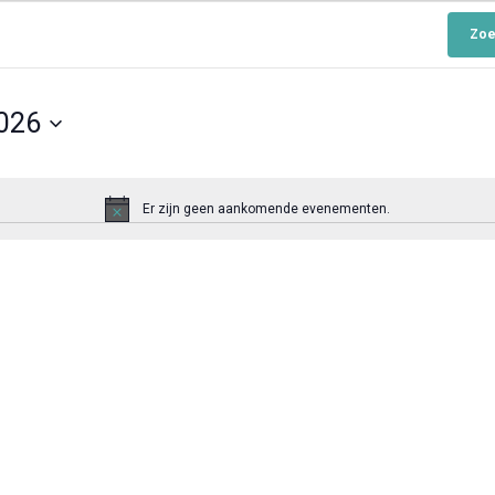
Zoe
026
Er zijn geen aankomende evenementen.
B
e
r
i
c
h
t