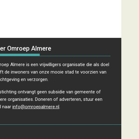
v
i
g
a
t
i
e
er Omroep Almere
oep Almere is een vrijwilligers organisatie die als doel
ft de inwoners van onze mooie stad te voorzien van
ichtgeving en verzorgen.
stichting ontvangt geen subsidie van gemeente of
ere organisaties. Doneren of adverteren, stuur een
l naar
info@omroepalmere.nl
.