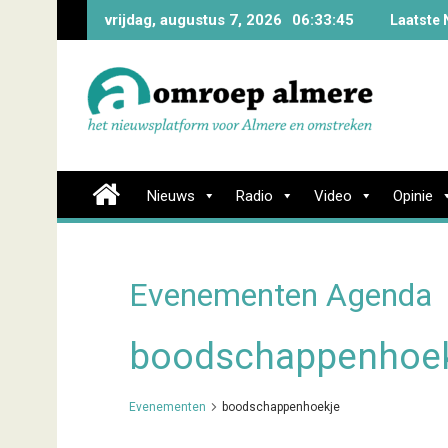
Skip
vrijdag, augustus 7, 2026
06:33:45
Laatste 
to
content
Nieuws
Radio
Video
Opinie
Evenementen Agenda
boodschappenhoe
Evenementen
boodschappenhoekje