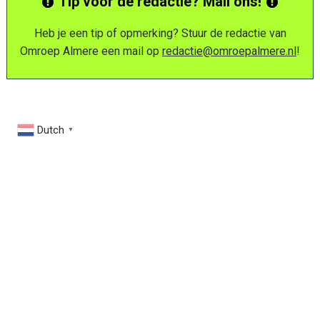
Tip voor de redactie? Mail ons!
Heb je een tip of opmerking? Stuur de redactie van
Omroep Almere een mail op
redactie@omroepalmere.nl
!
Dutch
▼