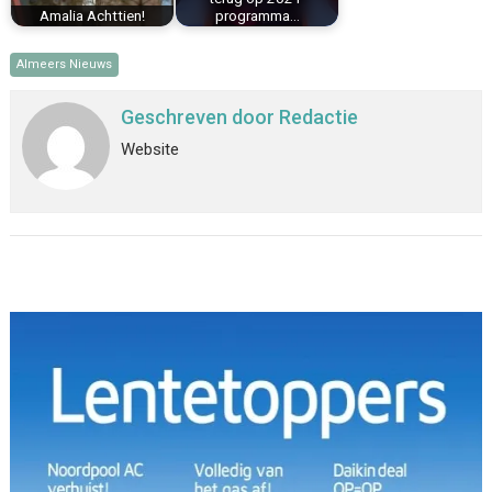
Amalia Achttien!
programma…
Almeers Nieuws
Geschreven door
Redactie
Website