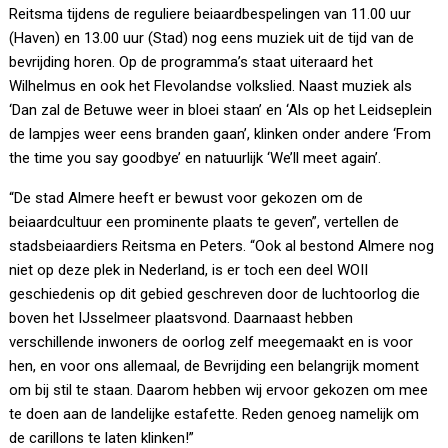
Reitsma tijdens de reguliere beiaardbespelingen van 11.00 uur
(Haven) en 13.00 uur (Stad) nog eens muziek uit de tijd van de
bevrijding horen. Op de programma’s staat uiteraard het
Wilhelmus en ook het Flevolandse volkslied. Naast muziek als
‘Dan zal de Betuwe weer in bloei staan’ en ‘Als op het Leidseplein
de lampjes weer eens branden gaan’, klinken onder andere ‘From
the time you say goodbye’ en natuurlijk ‘We’ll meet again’.
“De stad Almere heeft er bewust voor gekozen om de
beiaardcultuur een prominente plaats te geven”, vertellen de
stadsbeiaardiers Reitsma en Peters. “Ook al bestond Almere nog
niet op deze plek in Nederland, is er toch een deel WOII
geschiedenis op dit gebied geschreven door de luchtoorlog die
boven het IJsselmeer plaatsvond. Daarnaast hebben
verschillende inwoners de oorlog zelf meegemaakt en is voor
hen, en voor ons allemaal, de Bevrijding een belangrijk moment
om bij stil te staan. Daarom hebben wij ervoor gekozen om mee
te doen aan de landelijke estafette. Reden genoeg namelijk om
de carillons te laten klinken!”