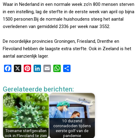
Waar in Nederland in een normale week zo’n 800 mensen sterven
in een instelling, lag de sterfte in de eerste week van april op bijna
1500 personen.Bij de normale huishoudens steeg het aantal
overledenen van gemiddeld 2336 per week naar 3552.
De noordelijke provincies Groningen, Friesland, Drenthe en
Flevoland hebben de laagste extra sterfte. Ook in Zeeland is het
aantal aanzienlijk lager.
F
X
P
L
E
W
D
a
i
i
m
h
e
c
n
n
a
a
l
Gerelateerde berichten:
e
t
k
i
t
e
b
e
e
l
s
n
o
r
d
A
o
e
I
p
k
s
n
p
10 duizend
coronadoden tijdens
t
Toename sterfgevallen
eerste golf van de
ook in Flevoland te zien
pandemie