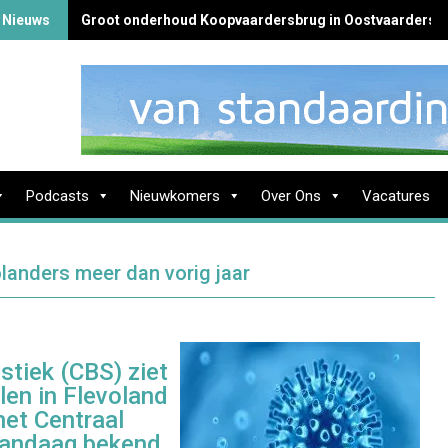
 Nieuws
Groot onderhoud Koopvaardersbrug in Oostvaardersb
Podcasts
Nieuwkomers
Over Ons
Vacatures
olanders meer dan vorig jaar
stiek (CBS) ziet
len in Flevoland
het Centraal
 vandaag bekend