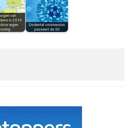
ogen van
dens in 2019
 door eigen
Dodental coronavirus
oning
passeert de 50