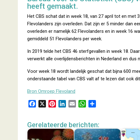
heeft gemaakt.
Het CBS schat dat in week 18, van 27 april tot en met 3 
Flevolanders zijn overleden. Dat zijn er 5 minder dan e
overleden er namelijk 62 Flevolanders en in week 16 wa
gemiddeld 51 Flevolanders per week.
In 2019 telde het CBS 46 sterfgevallen in week 18. Daa
verwerkt alle overlijdensberichten in Nederland en dus n
Voor week 18 wordt landelijk geschat dat bijna 600 me
onderstaande tabel van CBS valt af te lezen dat ook dit
Bron Omroep Flevoland
F
X
P
L
E
W
D
a
i
i
m
h
e
c
n
n
a
a
l
Gerelateerde berichten:
e
t
k
i
t
e
b
e
e
l
s
n