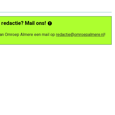
 redactie? Mail ons!
 van Omroep Almere een mail op
redactie@omroepalmere.nl
!