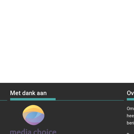
Met dank aan
Ov
Omr
hee
ber