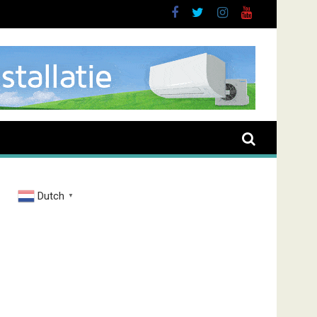
uurt
Dutch
▼