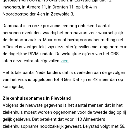
gevolgen van COVID-19 overleden. In Lelystad zijn dat 12
inwoners, in Almere 11, in Dronten 11, op Urk 4, in
Noordoostpolder 4 en in Zeewolde 3.
Daarnaast is in onze provincie een nog onbekend aantal
personen overleden, waarbij het coronavirus zeer waarschijnlijk
de doodsoorzaak is. Maar omdat hierbij coronabesmetting niet
officieel is vastgesteld, zijn deze sterfgevallen niet opgenomen in
de dagelijkse RIVM-update. De wekelijkse cijfers van het CBS
laten deze extra sterfgevallen
zien
.
Het totale aantal Nederlanders dat is overleden aan de gevolgen
van het virus is opgelopen tot 4.566. Dat zijn er 48 meer dan op
koningsdag.
Ziekenhuisopnames in Flevoland
Volgens de nieuwste gegevens is het aantal mensen dat in het
ziekenhuis moest worden opgenomen voor de tweede dag op rij
gelijk gebleven. Dat betekent dat voor 113 Almeerders
ziekenhuisopname noodzakelijk geweest. Lelystad volgt met 56,