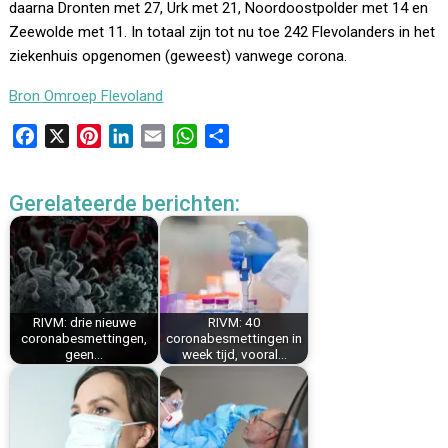
daarna Dronten met 27, Urk met 21, Noordoostpolder met 14 en
Zeewolde met 11. In totaal zijn tot nu toe 242 Flevolanders in het
ziekenhuis opgenomen (geweest) vanwege corona.
Bron Omroep Flevoland
F
X
P
L
E
W
D
a
i
i
m
h
e
c
n
n
a
a
l
Gerelateerde berichten:
e
t
k
i
t
e
b
e
e
l
s
n
o
r
d
A
o
e
I
p
k
s
n
p
RIVM: drie nieuwe
RIVM: 40
t
coronabesmettingen,
coronabesmettingen in
geen…
week tijd, vooral…