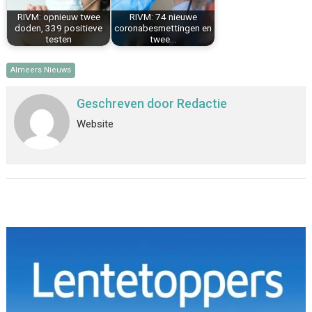
RIVM: opnieuw twee
RIVM: 74 nieuwe
doden, 339 positieve
coronabesmettingen en
testen
twee…
Almeers Nieuws
Geschreven door
Redactie
Website