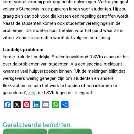
komt vooral voor bij praktijkgerichte opleidingen. Vertraging gaat
volgens Stengewis in de papieren lopen voor studenten. Hij zou
graag zien dat ook voor die kosten een regeling getroffen wordt.
Naast de studenten komen ook studentenverenigingen in de
problemen. Die moeten huur betalen voor het pand waar ze in
zitten. Zonder inkomsten wordt dat volgens hem lastig.
Landelijk probleem
Eerder trok de Landelijke Studentenvakbond (LSVb) al aan de bel
over de problemen van studenten. Via een speciaal meldpunt
kwamen veel hulpverzoeken binnen. “Uit de meldingen blijkt dat
werkgevers weinig genegen zijn om studenten en andere
flexkrachten nu aan het werk te houden of hun inkomen te
garanderen”,
zegt
de LSVb tegen de Telegraaf.
F
X
P
L
E
W
D
a
i
i
m
h
e
c
n
n
a
a
l
Gerelateerde berichten:
e
t
k
i
t
e
b
e
e
l
s
n