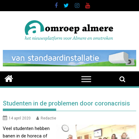
Skip
to
content
Studenten in de problemen door coronacrisis
14 april 2020
Redactie
Veel studenten hebben
banen in de horeca of