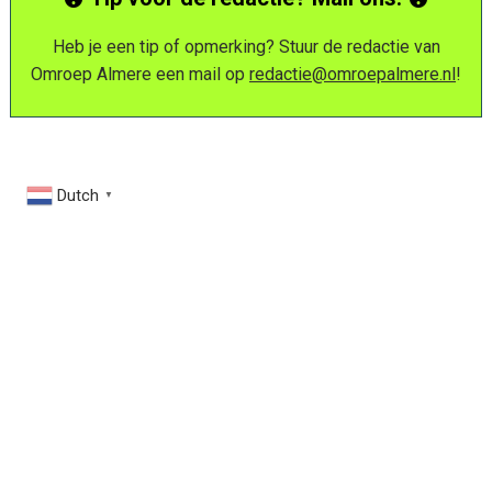
Heb je een tip of opmerking? Stuur de redactie van
Omroep Almere een mail op
redactie@omroepalmere.nl
!
Dutch
▼