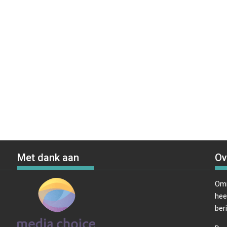
Met dank aan
Ov
Omr
hee
ber