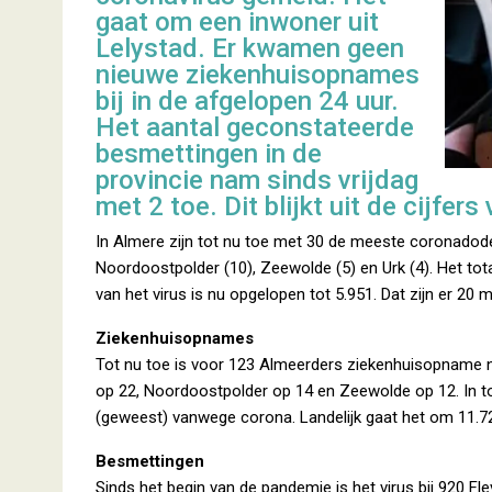
gaat om een inwoner uit
Lelystad. Er kwamen geen
nieuwe ziekenhuisopnames
bij in de afgelopen 24 uur.
Het aantal geconstateerde
besmettingen in de
provincie nam sinds vrijdag
met 2 toe. Dit blijkt uit de cijfer
In Almere zijn tot nu toe met 30 de meeste coronadode
Noordoostpolder (10), Zeewolde (5) en Urk (4). Het tot
van het virus is nu opgelopen tot 5.951. Dat zijn er 20 m
Ziekenhuisopnames
Tot nu toe is voor 123 Almeerders ziekenhuisopname no
op 22, Noordoostpolder op 14 en Zeewolde op 12. In to
(geweest) vanwege corona. Landelijk gaat het om 11.72
Besmettingen
Sinds het begin van de pandemie is het virus bij 920 Fl