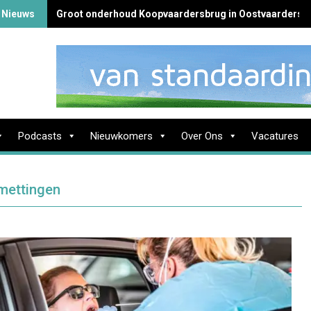
 Nieuws
Groot onderhoud Koopvaardersbrug in Oostvaardersb
Podcasts
Nieuwkomers
Over Ons
Vacatures
smettingen