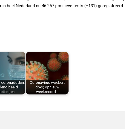
r in heel Nederland nu 46.257 positieve tests (+131) geregistreerd.
s coronadoden,
Coronavirus woekert
lend beeld
door, opnieuw
ettingen…
weekrecord…