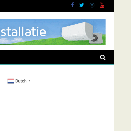
uurt
Dutch
▼